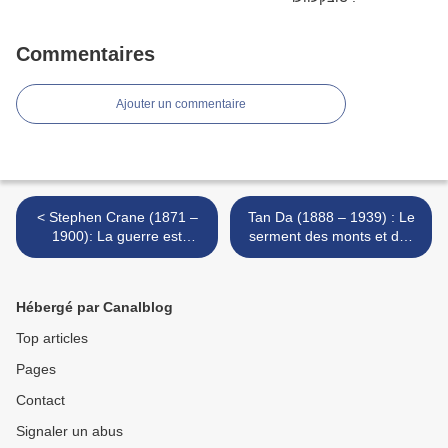
Commentaires
Ajouter un commentaire
< Stephen Crane (1871 –
Tan Da (1888 – 1939) : Le
1900): La guerre est
serment des monts et des
aimable / War is kind
eaux / Thề non nước >
Hébergé par Canalblog
Top articles
Pages
Contact
Signaler un abus