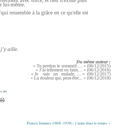
referment avec force, et rien n'existe plus
ar lui-même.
qui ressemble à la grâce en ce qu'elle est
j’y aille.
Du même auteur :
« Tu perdras le sommeil … » (06/12/2015)
« J’ai tellement eu faim… » (06/12/2016)
« Je suis un malade, … » (06/12/2017)
« La douleur qui, peut-être... » (06/12/2018)
n [
#
]
Francis Jammes (1868 -1938) : j’aime dans le temps