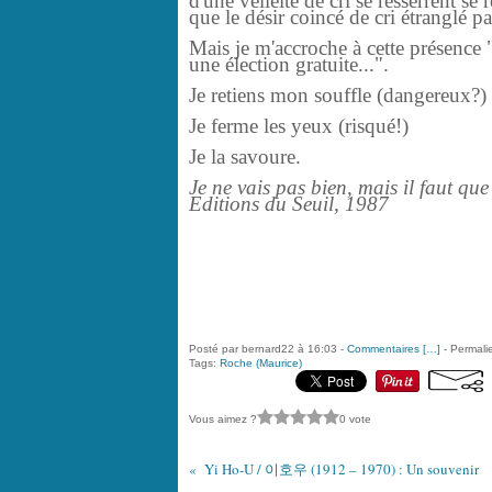
d'une velléité de cri se resserrent se 
que le désir coincé de cri étranglé p
Mais je m'accroche à cette présence "
une élection gratuite...".
Je retiens mon souffle (dangereux?)
Je ferme les yeux (risqué!)
Je la savoure.
Je ne vais pas bien, mais il faut que 
Editions du Seuil, 1987
Posté par bernard22 à 16:03 -
Commentaires [
…
]
- Permalie
Tags:
Roche (Maurice)
Vous aimez ?
0 vote
Yi Ho-U / 이호우 (1912 – 1970) : Un souvenir