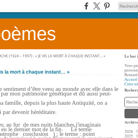
 poèmes
Le bar 
HE (1924 – 1997) : « JE VIS LA MORT À CHAQUE INSTANT… »
Vous pr
personne
is la mort à chaque instant… »
Bernard
Accueil
Créer u
 le sentiment d’être venu au monde avec elle dans le
Recher
e par mon patrimoine génétique et dû aussi peut-
 famille, depuis la plus haute Antiquité, on a
i par devenir héréditaire.
Archive
es; au fur de mes nuits blanches,j'imaginais
t eu le dernier mot de la fin. Le
terme
2026
phe conclusion ) ; le terme : point
2025
Aoû