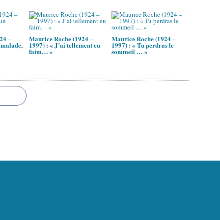
24 –
Maurice Roche (1924 –
Maurice Roche (1924 –
n malade,
1997) : « J’ai tellement eu
1997) : « Tu perdras le
faim… »
sommeil … »
l Canalblog
Top articles
Contact
Signaler un abus
C.G.U.
Cookies et donnée