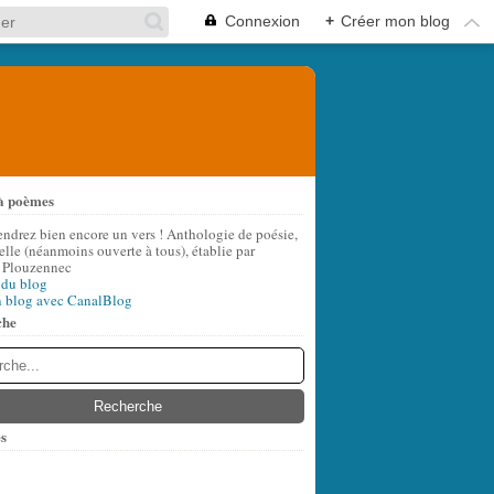
Connexion
+
Créer mon blog
à poèmes
endrez bien encore un vers ! Anthologie de poésie,
lle (néanmoins ouverte à tous), établie par
 Plouzennec
 du blog
n blog avec CanalBlog
che
s
t
(6)