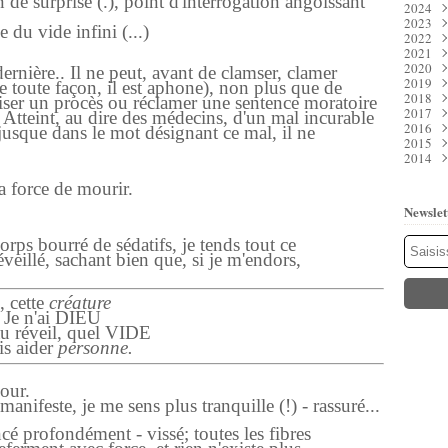
n de surprise (.), point d'interrogation angoissant
2024
Juil
Déc
2023
Juin
Nov
Déc
ce du vide infini (...)
2022
Mai
Oct
Nov
Déc
2021
Avri
Sep
Oct
Nov
Déc
2020
Mar
Aoû
Sep
Oct
Nov
Déc
dernière.. Il ne peut, avant de clamser, clamer
2019
Févr
Juil
Aoû
Sep
Oct
Nov
Déc
 toute façon, il est aphone), non plus que de
2018
Janv
Juin
Juil
Aoû
Sep
Oct
Nov
Déc
viser un procès ou réclamer une sentence moratoire
2017
Mai
Juin
Juil
Aoû
Sep
Oct
Nov
Déc
)/ Atteint, au dire des médecins, d'un mal incurable
2016
Avri
Mai
Juin
Juil
Aoû
Sep
Oct
Nov
Déc
 jusque dans le mot désignant ce mal, il ne
2015
Mar
Avri
Mai
Juin
Juil
Aoû
Sep
Oct
Nov
Déc
2014
Févr
Mar
Avri
Mai
Juin
Juil
Aoû
Sep
Oct
Nov
Déc
Janv
Févr
Mar
Avri
Mai
Juin
Juil
Aoû
Sep
Oct
Nov
Déc
a force de mourir.
Janv
Févr
Mar
Avri
Mai
Juin
Juil
Aoû
Sep
Oct
Nov
Janv
Févr
Mar
Avri
Mai
Juin
Juil
Aoû
Sep
Oct
Newslet
Janv
Févr
Mar
Avri
Mai
Juin
Juil
Aoû
Sep
Janv
Févr
Mar
Avri
Mai
Juin
Juil
Aoû
ps bourré de sédatifs, je tends tout ce
Janv
Févr
Mar
Avri
Mai
Juin
Juil
éveillé, sachant bien que, si je m'endors,
Janv
Févr
Mar
Avri
Mai
Juin
Janv
Févr
Mar
Avri
Mai
Janv
Févr
Mar
Mar
 cette
créature
Janv
Févr
Janv
 n'ai DIEU
Janv
au réveil, quel VIDE
 aider
personne.
our.
anifeste, je me sens plus tranquille (!) - rassuré...
oncé profondément - vissé; toutes les fibres