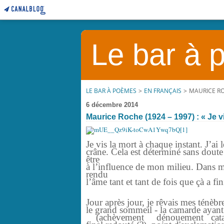
Le bar à
LE BAR À POÈMES
>
EN FRANÇAIS
>
MAURICE ROC
6 décembre 2014
Maurice Roche (1924 – 1997) : « Je v
Je vis la mort à chaque instant. J’ai
crâne. Cela est déterminé sans dout
être
à l’influence de mon milieu. Dans ma
rendu
l’âme tant et tant de fois que çà a fin
Jour après jour, je rêvais mes ténèbr
le grand sommeil - la camarde ayan
(achèvement dénouement catastro