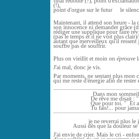
final redouté (?), point d'exclamatio
(!),
point d'orgue sur le futur le silen
Maintenant, il attend son heure - la 
son innocence ni demander grâce (de
rédiger une supplique pour faire ré
(pas le temps et il ne voit plus clair
autant que merveilleux qu'il ressent
souffre pas de souffrir.
Plus on vieillit et moin on
éprouve
l
J'ai mal, donc je vis.
Par moments, ne sentant plus mon cor
qui me reste d'énergie afin de rester 
Dans mon sommeil,
De rêve me disait : " Je
Que pour toi. "
Et 
Tu fais!... pour jamais
je ne reverrai plus le j
Aussi dès que la douleur se m
J'ai envie de crier. Mais le cri - enf