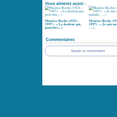
Vous aimerez aussi :
Maurice Roche (1924 –
Maurice Roche (19
1997) : « La douleur qui,
1997) : « Je suis u
peut-être... »
… »
Commentaires
Ajouter un commentaire
Voir le profil de
bernard22
sur le portai