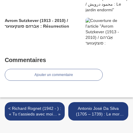
Avrom Sutzkever (1913 - 2010) /
אַבֿרהם סוצקעווער : Résurrection
Commentaires
Ajouter un commentaire
< Richard Rognet (1942 - ) :
Antonio José Da Silva
« Tu t’assieds avec moi… »
(1705 – 1739) : Le mort
vivant >