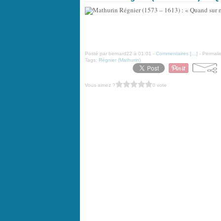
Posté par bernard22 à 01:01 -
Commentaires [
…
]
- Permalie
Tags:
Régnier (Mathurin)
Vous aimez ?
0 vote