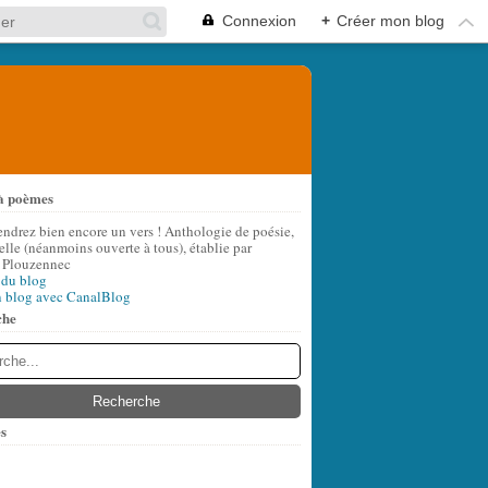
Connexion
+
Créer mon blog
à poèmes
endrez bien encore un vers ! Anthologie de poésie,
lle (néanmoins ouverte à tous), établie par
 Plouzennec
 du blog
n blog avec CanalBlog
che
s
t
(8)