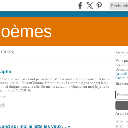
 poèmes
Le bar 
ATHURIN)
Vous pr
personne
Bernard
itaphe
Accueil
Créer u
aphe J’ai vécu sans nul pensement, Me laissant aller doucement A la bo
loi naturelle ; Et si m’étonne fort pourquoi La mort daigna songer à mo
Recher
ui n’ai daigné penser à elle Du même auteur : « Quand sur moi je jette le
eux… » (27/12/2016)
n [
#
]
Archive
2026
2025
Aoû
uand sur moi je jette les yeux… »