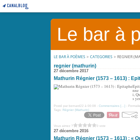
Le bar à
LE BAR À POÈMES
>
CATEGORIES
>
REGNIER (M
regnier (mathurin)
27 décembre 2017
Mathurin Régnier (1573 – 1613) : Ep
Epit
nne 
i, Q
s y
Posté par bernard22 à 00:08 -
Commentaires [
…
]
- Permalie
Tags:
Régnier (Mathurin)
Vous aimez ?
0 vote
27 décembre 2016
Mathurin Régnier (1573 – 1613) : « Q