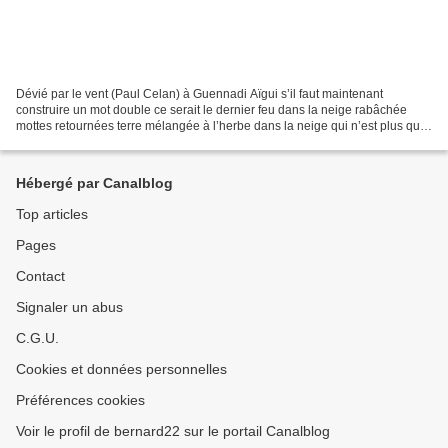
Dévié par le vent (Paul Celan) à Guennadi Aïgui s’il faut maintenant
construire un mot double ce serait le dernier feu dans la neige rabâchée
mottes retournées terre mélangée à l’herbe dans la neige qui n’est plus que
l’aneige froid aveugle sans douleur...
Hébergé par Canalblog
Top articles
Pages
Contact
Signaler un abus
C.G.U.
Cookies et données personnelles
Préférences cookies
Voir le profil de bernard22 sur le portail Canalblog