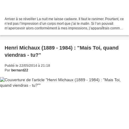
Arriver à se réveiller La nuit me laisse cadavre. Il faut le ranimer. Pourtant, ce
n’est pas l’impression d’un corps mort que j’ai le matin. Si l’on pouvait
m’apercevoir alors conformément à mes impressions, j’apparaîtrais comme
une mer de nuages, une...
Henri Michaux (1889 - 1984) : "Mais Toi, quand
viendras - tu?"
Publié le 22/05/2014 à 21:18
Par
bernard22