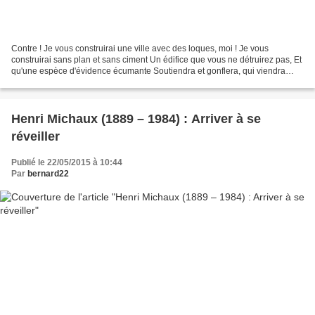
Contre ! Je vous construirai une ville avec des loques, moi ! Je vous
construirai sans plan et sans ciment Un édifice que vous ne détruirez pas, Et
qu'une espèce d'évidence écumante Soutiendra et gonflera, qui viendra
vous braire au nez, Et au nez gelé...
Henri Michaux (1889 – 1984) : Arriver à se
réveiller
Publié le 22/05/2015 à 10:44
Par
bernard22