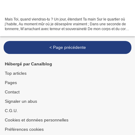
Mais Toi, quand viendras-tu ? Un jour, étendant Ta main Sur le quartier où
j’habite, Au moment mûr où je désespère vraiment ; Dans une seconde de
tonnerre, M’arrachant avec terreur et souveraineté De mon corps et du corps
croûteux De mes pensées-images,...
< Page précédente
Hébergé par Canalblog
Top articles
Pages
Contact
Signaler un abus
C.G.U.
Cookies et données personnelles
Préférences cookies