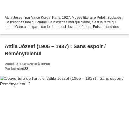
Attila Joszef, par Vince Korda. Paris, 1927. Musée littéraire Petofi, Budapest.
Ce n’est pas moi qui clame Ce n’est pas moi qui clame, c’est la terre qui
tonne, Gare à toi, gare, car le diable est devenu dément, Fuis au fond des
sources pures et profondes,...
Attila József (1905 – 1937) : Sans espoir /
Reménytelenül
Publié le 12/01/2018 à 00:00
Par
bernard22