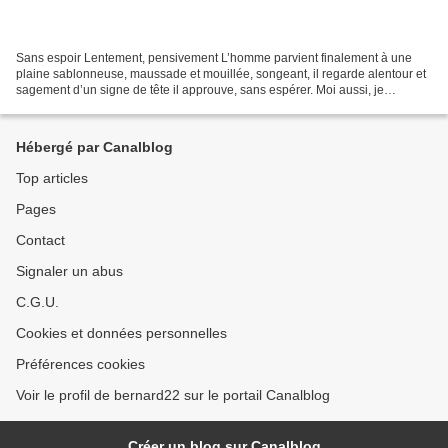
Sans espoir Lentement, pensivement L’homme parvient finalement à une
plaine sablonneuse, maussade et mouillée, songeant, il regarde alentour et
sagement d’un signe de tête il approuve, sans espérer. Moi aussi, je
m’essaye à regarder ainsi sans tricher...
Hébergé par Canalblog
Top articles
Pages
Contact
Signaler un abus
C.G.U.
Cookies et données personnelles
Préférences cookies
Voir le profil de bernard22 sur le portail Canalblog
Créer un blog sur Canalblog