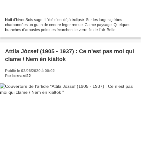
Nuit d’hiver Sois sage ! L’été s’est déjà éclipsé. Sur les larges glèbes
charbonnées un grain de cendre léger remue. Calme paysage. Quelques
branches d’arbustes pointues écorchent le verre fin de l’air. Belle
inhumanité. Seul un mince oripeau d’argent...
Attila József (1905 - 1937) : Ce n’est pas moi qui
clame / Nem én kiáltok
Publié le 02/06/2020 à 00:02
Par
bernard22