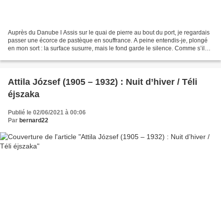
Auprès du Danube I Assis sur le quai de pierre au bout du port, je regardais
passer une écorce de pastèque en souffrance. A peine entendis-je, plongé
en mon sort : la surface susurre, mais le fond garde le silence. Comme s’il
s’était écoulé d’à même ce...
Attila József (1905 – 1932) : Nuit d’hiver / Téli
éjszaka
Publié le 02/06/2021 à 00:06
Par
bernard22