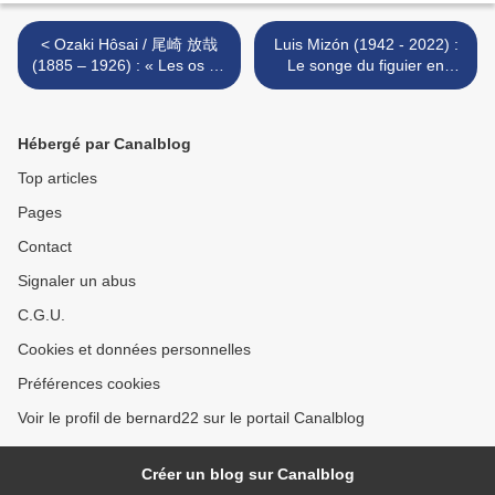
< Ozaki Hôsai / 尾崎 放哉
Luis Mizón (1942 - 2022) :
(1885 – 1926) : « Les os de
Le songe du figuier en
mes doigts... »
flammes / El sueño de la
higuera en llamas (II) >
Hébergé par Canalblog
Top articles
Pages
Contact
Signaler un abus
C.G.U.
Cookies et données personnelles
Préférences cookies
Voir le profil de bernard22 sur le portail Canalblog
Créer un blog sur Canalblog