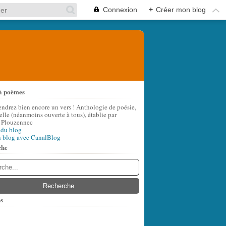
Connexion
+
Créer mon blog
à poèmes
endrez bien encore un vers ! Anthologie de poésie,
lle (néanmoins ouverte à tous), établie par
 Plouzennec
 du blog
n blog avec CanalBlog
che
s
t
(6)