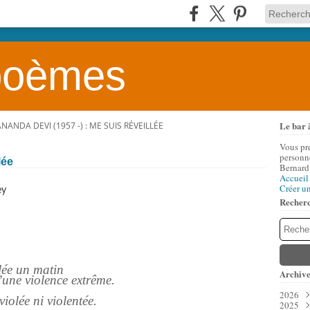
 poèmes
Le bar 
ANANDA DEVI (1957 -) : ME SUIS RÉVEILLÉE
Vous pr
personne
lée
Bernard
Accueil
Créer u
ey
Recher
un matin
Archive
lence extrême.
2026
i violentée.
2025
Aoû