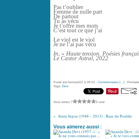
Pas t’oublier
Femme de nulle part
De partout
Tu as vécu
Je t’offre mes mots
C’est tout ce que j’ai
Le viol est le viol
Je ne l’ai pas vécu
In, « Haute tension. Poésies frança
Le Castor Astral, 2022
Posté par bernard22 à 00:01 -
Commentaires [
…
]
- Permalie
Tags:
Devi
Vous aimez ?
0 vote
Alain Jégou (1948 – 2013) : Baie du Pouldu
Vous aimerez aussi :