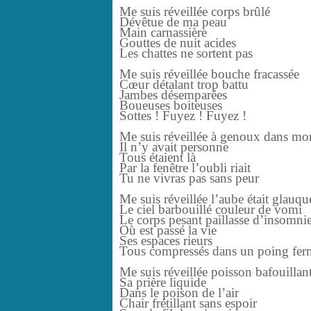
Me suis réveillée corps brûlé
Dévêtue de ma peau
Main carnassière
Gouttes de nuit acides
Les chattes ne sortent pas
Me suis réveillée bouche fracassée
Cœur détalant trop battu
Jambes désemparées
Boueuses boiteuses
Sottes ! Fuyez ! Fuyez !
Me suis réveillée à genoux dans mon
Il n’y avait personne
Tous étaient là
Par la fenêtre l’oubli riait
Tu ne vivras pas sans peur
Me suis réveillée l’aube était glauqu
Le ciel barbouillé couleur de vomi
Le corps pesant paillasse d’insomni
Où est passé la vie
Ses espaces rieurs
Tous compressés dans un poing fer
Me suis réveillée poisson bafouillan
Sa prière liquide
Dans le poison de l’air
Chair frétillant sans espoir