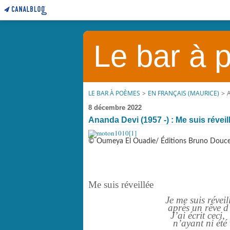
Le bar à
LE BAR À POÈMES
>
EN FRANÇAIS (MAURICE)
>
8 décembre 2022
Ananda Devi (1957 -) : Me suis réveil
© Oumeya El Ouadie/ Éditions Bruno Douc
Me suis réveillée
Je me suis réveillée 
après un rêve d’une vio
J’ai écrit ceci,
n’ayant ni été violée n