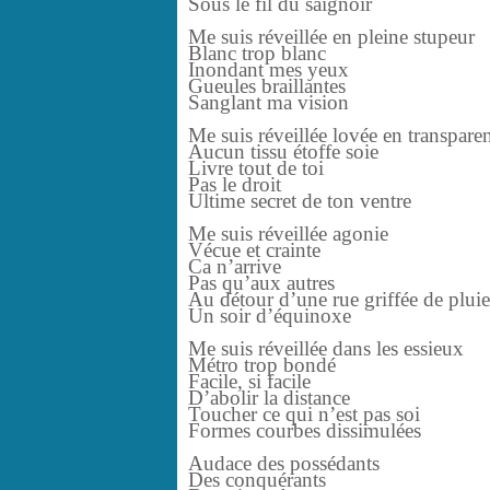
Sous le fil du saignoir
Me suis réveillée en pleine stupeur
Blanc trop blanc
Inondant mes yeux
Gueules braillantes
Sanglant ma vision
Me suis réveillée lovée en transpare
Aucun tissu étoffe soie
Livre tout de toi
Pas le droit
Ultime secret de ton ventre
Me suis réveillée agonie
Vécue et crainte
Ca n’arrive
Pas qu’aux autres
Au détour d’une rue griffée de pluie
Un soir d’équinoxe
Me suis réveillée dans les essieux
Métro trop bondé
Facile, si facile
D’abolir la distance
Toucher ce qui n’est pas soi
Formes courbes dissimulées
Audace des possédants
Des conquérants