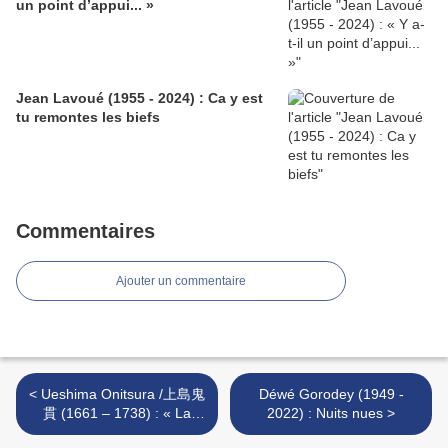
un point d’appui... »
Jean Lavoué (1955 - 2024) : Ca y est
tu remontes les biefs
Commentaires
Ajouter un commentaire
< Ueshima Onitsura /上島鬼
Déwé Gorodey (1949 -
貫 (1661 – 1738) : « La
2022) : Nuits nues >
brise fraîche... »