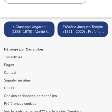
< Giuseppe Ungaretti
Frédéric-Jacques Temple
(1888- 1970) : Vanité /
(1921 - 2020) : Profonds
Vanità
pays (II) >
Hébergé par Canalblog
Top articles
Pages
Contact
Signaler un abus
C.G.U.
Cookies et données personnelles
Préférences cookies
Voir le profil de bernard22 sur le portail Canalblog