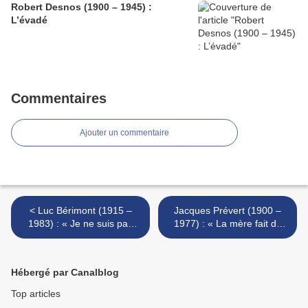
Robert Desnos (1900 – 1945) :
L’évadé
Commentaires
Ajouter un commentaire
< Luc Bérimont (1915 –
Jacques Prévert (1900 –
1983) : « Je ne suis pas
1977) : « La mère fait du
d’ici,… »
tricot… » >
Hébergé par Canalblog
Top articles