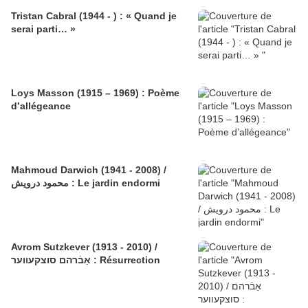
Tristan Cabral (1944 - ) : « Quand je
serai parti… »
Loys Masson (1915 – 1969) : Poème
d’allégeance
Mahmoud Darwich (1941 - 2008) /
محمود درويش : Le jardin endormi
Avrom Sutzkever (1913 - 2010) /
אַבֿרהם סוצקעווער : Résurrection