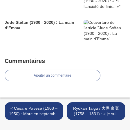
Jude Stéfan (1930 - 2020) : La main
d’Emma
Commentaires
Ajouter un commentaire
< Cesare Pavese (1908 –
Ryōkan Taigu / 大愚 良寛
1950) : Marc en septembre
(1758 – 1831) : « je suis
/ Grappa a settembre
venu ici avec mon bol... » >