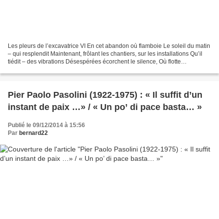
Les pleurs de l’excavatrice VI En cet abandon où flamboie Le soleil du matin
– qui resplendit Maintenant, frôlant les chantiers, sur les installations Qu’il
tiédit – des vibrations Désespérées écorchent le silence, Où flotte
éperdument une odeur de vieux...
Pier Paolo Pasolini (1922-1975) : « Il suffit d’un
instant de paix …» / « Un po’ di pace basta… »
Publié le 09/12/2014 à 15:56
Par
bernard22