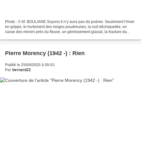
Photo : © M. BOULIANE Soyons Il n’y aura pas de poème. Seulement l’hiver
en grippe, le hurlement des neiges poudreuses, la nuit déchiquetée, on
casse des miroirs près du fleuve, un gémissement glacial, la fracture du
corps sensible, on tournoie, on déferle,...
Pierre Morency (1942 -) : Rien
Publié le 25/04/2020 à 00:01
Par
bernard22