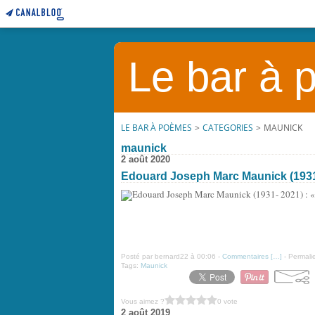
Le bar à
LE BAR À POÈMES
>
CATEGORIES
>
MAUNICK
maunick
2 août 2020
Edouard Joseph Marc Maunick (1931- 2
Posté par bernard22 à 00:06 -
Commentaires [
…
]
- Permalie
Tags:
Maunick
Vous aimez ?
0 vote
2 août 2019