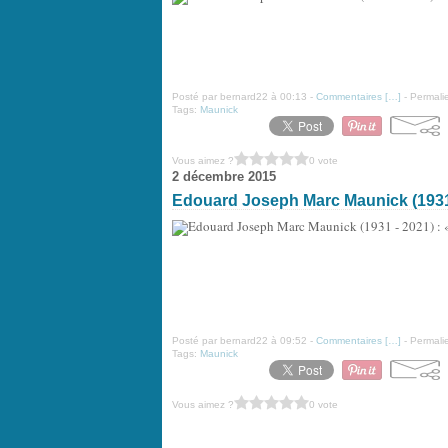
Posté par bernard22 à 00:13 -
Commentaires [
…
]
- Permalie
Tags:
Maunick
Vous aimez ?
0 vote
2 décembre 2015
Edouard Joseph Marc Maunick (1931 - 
Posté par bernard22 à 09:52 -
Commentaires [
…
]
- Permalie
Tags:
Maunick
Vous aimez ?
0 vote