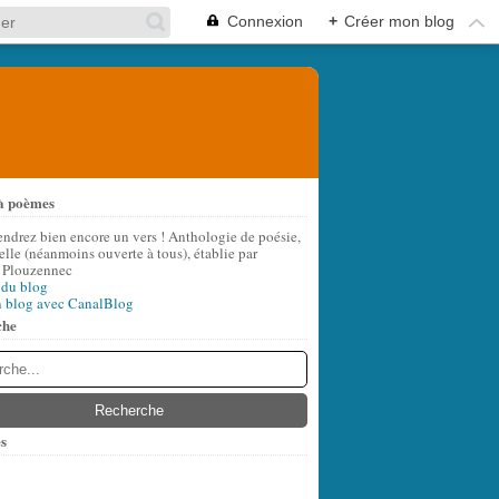
Connexion
+
Créer mon blog
à poèmes
endrez bien encore un vers ! Anthologie de poésie,
lle (néanmoins ouverte à tous), établie par
 Plouzennec
 du blog
n blog avec CanalBlog
che
s
t
(7)