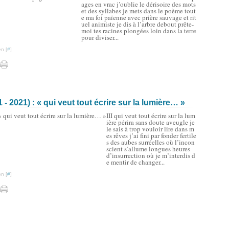
ages en vrac j’oublie le dérisoire des mots
et des syllabes je mets dans le poème tout
e ma foi païenne avec prière sauvage et rit
uel animiste je dis à l’arbre debout prête-
moi tes racines plongées loin dans la terre
pour diviser...
n [
#
]
2021) : « qui veut tout écrire sur la lumière… »
III qui veut tout écrire sur la lum
ière périra sans doute aveugle je
le sais à trop vouloir lire dans m
es rêves j’ai fini par fonder fertile
s des aubes surréelles où l’incon
scient s’allume longues heures
d’insurrection où je m’interdis d
e mentir de changer...
n [
#
]