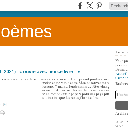
 poèmes
Le bar 
Vous pr
personne
Bernard
021) : « ouvre avec moi ce livre... »
Accueil
Créer u
ouvre avec moi ce livre pesant poids de mé
moire compromis entre éden et souventes b
Recher
lessures * maints lendemains de fêtes chang
és en cicatrices aux lèvres de ma soif de viv
re en moi vivant * je pars pour des pays plu
s lointains que les rêves j’habite des...
n [
#
]
Archive
2026
2025
Aoû