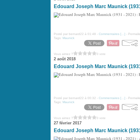
Edouard Joseph Marc Maunick (1931 -
Posté par bernard22 à 01:48 -
Commentaires [
…
]
- Permalie
Tags:
Maunick
Vous aimez ?
0 vote
2 août 2018
Edouard Joseph Marc Maunick (1931 
Posté par bernard22 à 00:32 -
Commentaires [
…
]
- Permalie
Tags:
Maunick
Vous aimez ?
0 vote
27 février 2017
Edouard Joseph Marc Maunick (1931 -