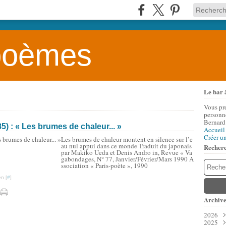
 poèmes
Le bar 
Vous pr
personne
Bernard
 : « Les brumes de chaleur... »
Accueil
Créer u
Les brumes de chaleur montent en silence sur l’e
au nul appui dans ce monde Traduit du japonais
Recher
par Makiko Ueda et Denis Andro in, Revue « Va
gabondages, N° 77, Janvier/Février/Mars 1990 A
ssociation « Paris-poète », 1990
n [
#
]
Archive
2026
2025
Aoû