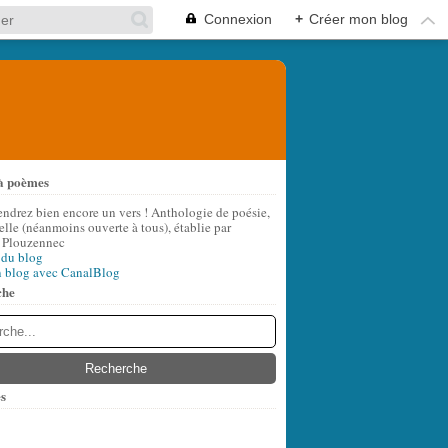
Connexion
+
Créer mon blog
à poèmes
endrez bien encore un vers ! Anthologie de poésie,
lle (néanmoins ouverte à tous), établie par
 Plouzennec
 du blog
n blog avec CanalBlog
che
s
t
(6)