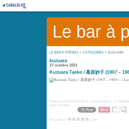
Le bar à
LE BAR À POÈMES
>
CATEGORIES
>
KUZUARA
kuzuara
27 octobre 2021
Kuzuara Taeko / 葛原妙子 (1907 – 1985)
Posté par bernard22 à 00:12 -
Commentaires [
…
]
- Permalie
Tags:
Kuzuara
Vous aimez ?
0 vote