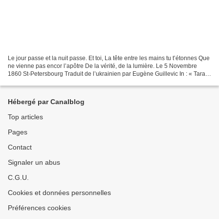
Le jour passe et la nuit passe. Et toi, La tête entre les mains tu t’étonnes Que
ne vienne pas encor l’apôtre De la vérité, de la lumière. Le 5 Novembre
1860 St-Petersbourg Traduit de l’ukrainien par Eugène Guillevic In : « Tarass
Chevtchenko » Pierre...
Hébergé par Canalblog
Top articles
Pages
Contact
Signaler un abus
C.G.U.
Cookies et données personnelles
Préférences cookies