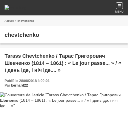
MENU
Accueil
» chevtchenko
chevtchenko
Tarass Chevtchenko / Тарас Григорович
Шевченко (1814 – 1861) : « Le jour passe... » / «
І день іде, і ніч іде.... »
Publié le 28/08/2018 à 00:01
Par
bernard22