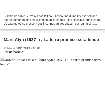
Bulletin de santé Je n’étais pas fait pour l’espoir né d’une intense solitude
ajouré autour de mes mots comme un corsage sur tes seins Ma tour d’ivoire
c’est la rue où se pressent des inconnus guidés chacun par leur misère
chacun la sienne pas de jaloux...
Marc Alyn (1937 -) : La terre promise sera tenue
Publié le 08/11/2019 à 00:01
Par
bernard22