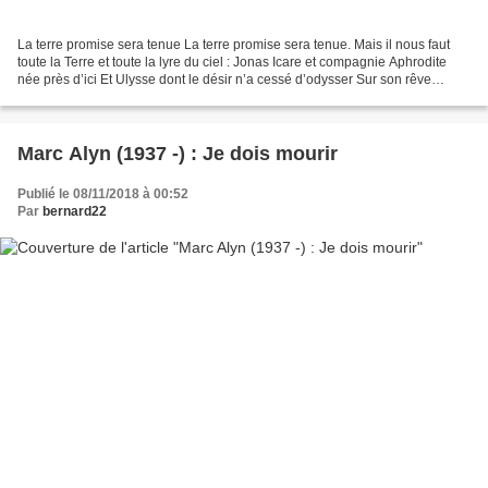
La terre promise sera tenue La terre promise sera tenue. Mais il nous faut
toute la Terre et toute la lyre du ciel : Jonas Icare et compagnie Aphrodite
née près d’ici Et Ulysse dont le désir n’a cessé d’odysser Sur son rêve
d’écume aux longs muscles de...
Marc Alyn (1937 -) : Je dois mourir
Publié le 08/11/2018 à 00:52
Par
bernard22