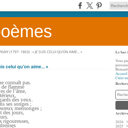
 poèmes
Le bar 
GNY (1797- 1863) : « JE SUIS CELUI QU’ON AIME... »
Vous pr
personne
is celui qu’on aime... »
Bernard
Accueil
Créer u
ne connaît pas.
Recher
e de flamme
ves de l’âme,
stérieux,
egards des yeux.
ans ses songes ;
heureux mensonges ;
t des jours,
Archive
ours.
es rigoureuses,
2026
udreuses
2025
Aoû