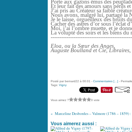
Porte aux gazons émus des peuplade
Et leur fait des amours sans périls et
J’ai pris au Créateur sa faible créatur
Nous avons, malgré lui, partagé la 
Je le laisse, orgueilleux des bruits 
Cacher des astres d’or sous l’éclat d
Moi, j’ai l’ombre muette, et je donne
La volupté des soirs et les biens du
----------------------------------------------
Eloa, ou la Sœur des Anges,
Auguste Boulland et Cie, Libraires,
Posté par bernard22 à 00:01 -
Commentaires [
…
]
- Permalie
Tags:
Vigny
Vous aimez ?
0 vote
Vous aimerez aussi :