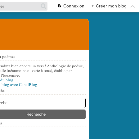
Connexion
+
Créer mon blog
à poèmes
endrez bien encore un vers ! Anthologie de poésie,
lle (néanmoins ouverte à tous), établie par
 Plouzennec
 du blog
n blog avec CanalBlog
che
s
t
(6)