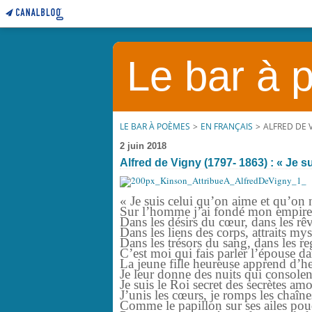
Le bar à
LE BAR À POÈMES
>
EN FRANÇAIS
>
ALFRED DE VI
2 juin 2018
Alfred de Vigny (1797- 1863) : « Je su
« Je suis celui qu’on aime et qu’on 
Sur l’homme j’ai fondé mon empir
Dans les désirs du cœur, dans les rê
Dans les liens des corps, attraits my
Dans les trésors du sang, dans les r
C’est moi qui fais parler l’épouse d
La jeune fille heureuse apprend d’
Je leur donne des nuits qui consolen
Je suis le Roi secret des secrètes am
J’unis les cœurs, je romps les chaîn
Comme le papillon sur ses ailes po