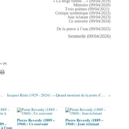
« La neige tombe... » (09/04/2019)
Mémoire (09/04/2020)
Trois poèmes (09/04/2021)
Critique synthétique (09/04/2022)
Jour éclatant (09/04/2023)
Ce souvenir (09/04/2024)
De la pierre à l’eau (09/04/2025)
Sentinelle (09/04/2026)
n [
#
]
? – 19 ?) : Entre les copeaux de la journée
Jacques Réda (1929 - 2024) : « Quand montant de la porte d’Orléans… »
Pierre Reverdy (1889 –
Pierre Reverdy (1889 –
89 –
1960) : Ce souvenir
1960) : Jour éclatant
 à l’eau