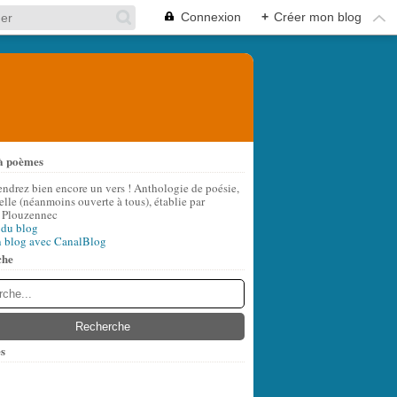
Connexion
+
Créer mon blog
à poèmes
endrez bien encore un vers ! Anthologie de poésie,
lle (néanmoins ouverte à tous), établie par
 Plouzennec
 du blog
n blog avec CanalBlog
che
s
t
(8)