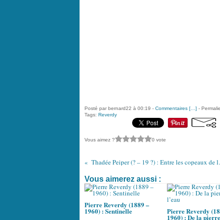
Posté par bernard22 à 00:19 -
Commentaires [
…
]
- Permalie
Tags:
Reverdy
Vous aimez ?
0 vote
Thadée Peiper (
Vous aimerez aussi :
Pierre Reverdy (1889 –
1960) : Sentinelle
Pierre Reverdy (18
1960) : De la pierre