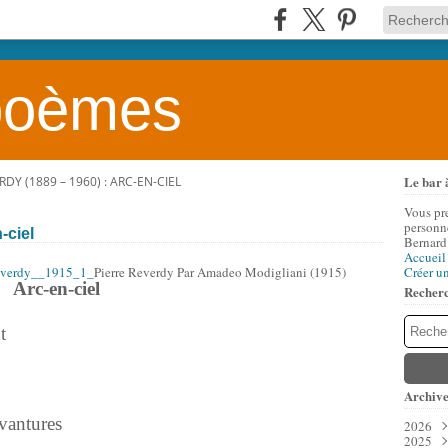
 poèmes
Le bar 
RDY (1889 – 1960) : ARC-EN-CIEL
Vous pr
personne
-ciel
Bernard
Accueil
Pierre Reverdy Par Amadeo Modigliani (1915)
Créer u
Arc-en-ciel
Recher
t
Archive
evantures
2026
2025
Aoû