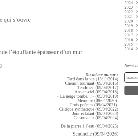
2024
Juil
Déc
2023
Juin
Nov
Déc
2022
Mai
Oct
Nov
Déc
2021
Avri
Sep
Oct
Nov
Déc
e qui s’ouvre
2020
Mar
Aoû
Sep
Oct
Nov
Déc
2019
Févr
Juil
Aoû
Sep
Oct
Nov
Déc
2018
Janv
Juin
Juil
Aoû
Sep
Oct
Nov
Déc
2017
Mai
Juin
Juil
Aoû
Sep
Oct
Nov
Déc
2016
Avri
Mai
Juin
Juil
Aoû
Sep
Oct
Nov
Déc
2015
Mar
Avri
Mai
Juin
Juil
Aoû
Sep
Oct
Nov
Déc
2014
Févr
Mar
Avri
Mai
Juin
Juil
Aoû
Sep
Oct
Nov
Déc
e l’étouffante épaisseur d’un mur
Janv
Févr
Mar
Avri
Mai
Juin
Juil
Aoû
Sep
Oct
Nov
Déc
Janv
Févr
Mar
Avri
Mai
Juin
Juil
Aoû
Sep
Oct
Nov
Janv
Févr
Mar
Avri
Mai
Juin
Juil
Aoû
Sep
Oct
Newslet
9
Janv
Févr
Mar
Avri
Mai
Juin
Juil
Aoû
Sep
Janv
Févr
Mar
Avri
Mai
Juin
Juil
Aoû
Du même auteur :
Janv
Févr
Mar
Avri
Mai
Juin
Juil
Tard dans la vie (13/11/2014)
Janv
Févr
Mar
Avri
Mai
Juin
Chemin tournant (09/04/2016)
Janv
Févr
Mar
Avri
Mai
Tendresse (09/04/2017)
Janv
Févr
Mar
Mar
Arc-en-ciel (09/04/2018)
Janv
Févr
Janv
« La neige tombe... » (09/04/2019)
Janv
Mémoire (09/04/2020)
Trois poèmes (09/04/2021)
Critique synthétique (09/04/2022)
Jour éclatant (09/04/2023)
Ce souvenir (09/04/2024)
De la pierre à l’eau (09/04/2025)
Sentinelle (09/04/2026)