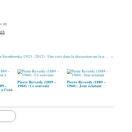
n [
#
]
Wisława Szymborska (1923 - 2012) : Une voix dans la discussion sur la pornographie /Głos w sprawie pornografii
Pierre Reverdy (1889 –
Pierre Reverdy (1889 –
89 –
1960) : Ce souvenir
1960) : Jour éclatant
 à l’eau