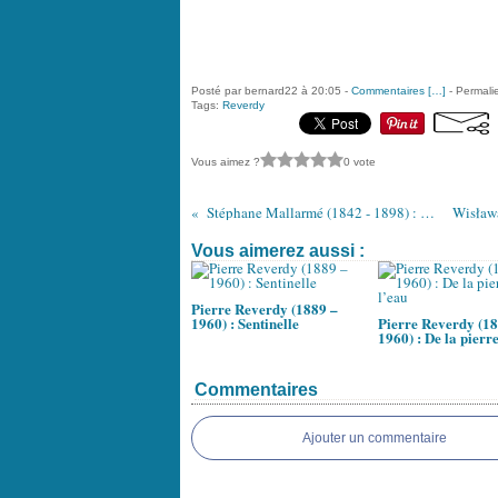
Posté par bernard22 à 20:05 -
Commentaires [
…
]
- Permalie
Tags:
Reverdy
Vous aimez ?
0 vote
Stéphane Mallarmé (1842 - 1898) : "le vierge, le vivace..."
Vous aimerez aussi :
Pierre Reverdy (1889 –
1960) : Sentinelle
Pierre Reverdy (18
1960) : De la pierre
Commentaires
Ajouter un commentaire