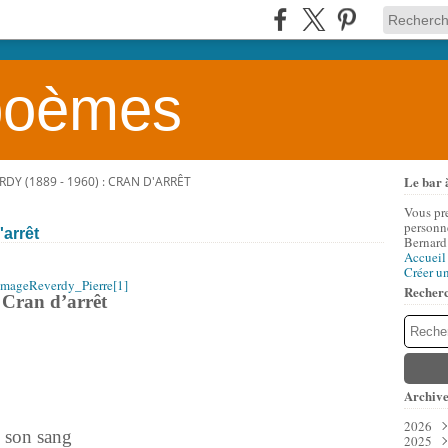
 poèmes
Le bar 
RDY (1889 - 1960) : CRAN D'ARRÊT
Vous pr
personne
'arrêt
Bernard
Accueil
Créer u
Recher
Cran d’arrêt
Archive
2026
e son sang
2025
Aoû