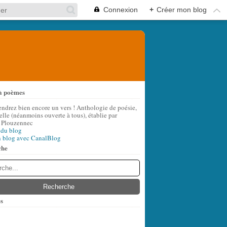
Connexion
+
Créer mon blog
à poèmes
endrez bien encore un vers ! Anthologie de poésie,
lle (néanmoins ouverte à tous), établie par
 Plouzennec
 du blog
n blog avec CanalBlog
che
s
t
(6)