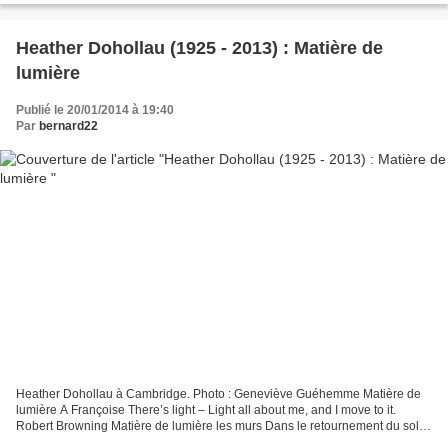
Heather Dohollau (1925 - 2013) : Matière de
lumière
Publié le 20/01/2014 à 19:40
Par
bernard22
Heather Dohollau à Cambridge. Photo : Geneviève Guéhemme Matière de
lumière A Françoise There’s light – Light all about me, and I move to it.
Robert Browning Matière de lumière les murs Dans le retournement du soleil
Comme la mer éclate ses limites en...