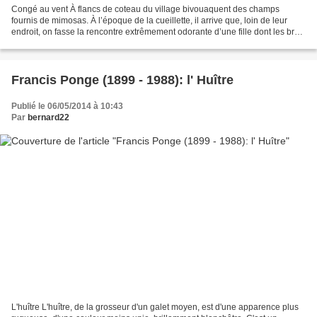
Congé au vent À flancs de coteau du village bivouaquent des champs
fournis de mimosas. À l’époque de la cueillette, il arrive que, loin de leur
endroit, on fasse la rencontre extrêmement odorante d’une fille dont les bras
se sont occupés durant la journée...
Francis Ponge (1899 - 1988): l' Huître
Publié le 06/05/2014 à 10:43
Par
bernard22
L'huître L'huître, de la grosseur d'un galet moyen, est d'une apparence plus