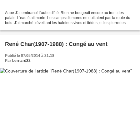
Aube J'ai embrassé l'aube d'été. Rien ne bougeait encore au front des
palais. L'eau était morte. Les camps d'ombres ne quittaient pas la route du
bois. J'ai marché, réveillant les haleines vives et tièdes, et les pierreries
regardèrent, et les ailes se...
René Char(1907-1988) : Congé au vent
Publié le 07/05/2014 à 21:18
Par
bernard22