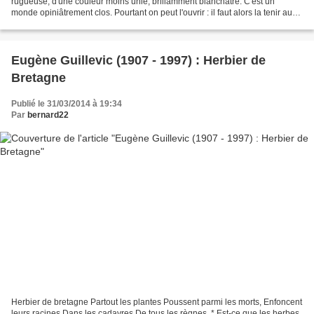
rugueuse, d'une couleur moins unie, brillamment blanchâtre. C'est un
monde opiniâtrement clos. Pourtant on peut l'ouvrir : il faut alors la tenir au
creux d'un torchon, se servir...
Eugène Guillevic (1907 - 1997) : Herbier de
Bretagne
Publié le 31/03/2014 à 19:34
Par
bernard22
Herbier de bretagne Partout les plantes Poussent parmi les morts, Enfoncent
leurs racines Dans les cadavres De tous les règnes. * Est-ce que les herbes