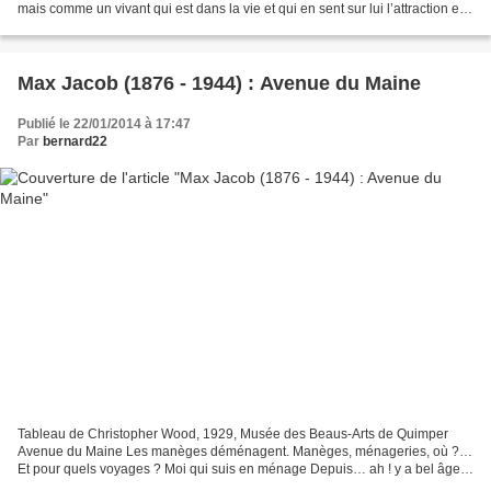
mais comme un vivant qui est dans la vie et qui en sent sur lui l’attraction et
le souffle (de l’intelligence,...
Max Jacob (1876 - 1944) : Avenue du Maine
Publié le 22/01/2014 à 17:47
Par
bernard22
Tableau de Christopher Wood, 1929, Musée des Beaus-Arts de Quimper
Avenue du Maine Les manèges déménagent. Manèges, ménageries, où ?…
Et pour quels voyages ? Moi qui suis en ménage Depuis… ah ! y a bel âge !
De vous goûter, manèges, Je n’ai plus… que...