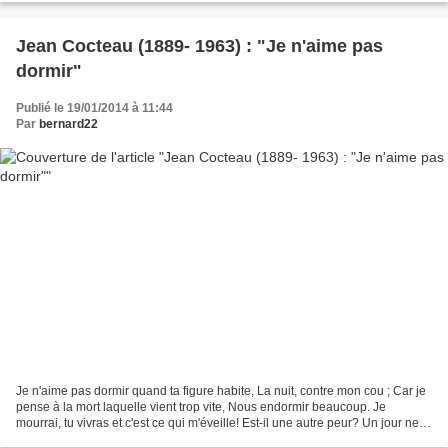
Jean Cocteau (1889- 1963) : "Je n'aime pas
dormir"
Publié le 19/01/2014 à 11:44
Par
bernard22
Je n'aime pas dormir quand ta figure habite, La nuit, contre mon cou ; Car je
pense à la mort laquelle vient trop vite, Nous endormir beaucoup. Je
mourrai, tu vivras et c'est ce qui m'éveille! Est-il une autre peur? Un jour ne
plus entendre auprès de...