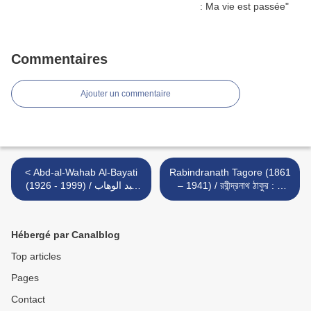
Commentaires
Ajouter un commentaire
< Abd-al-Wahab Al-Bayati
Rabindranath Tagore (1861
(1926 - 1999) / عبد الوهاب
– 1941) / রবীন্দ্রনাথ ঠাকুর : «
البياتي : L’Hôtellerie du
Frère, nul n’est éternel … »
destin
>
Hébergé par Canalblog
Top articles
Pages
Contact