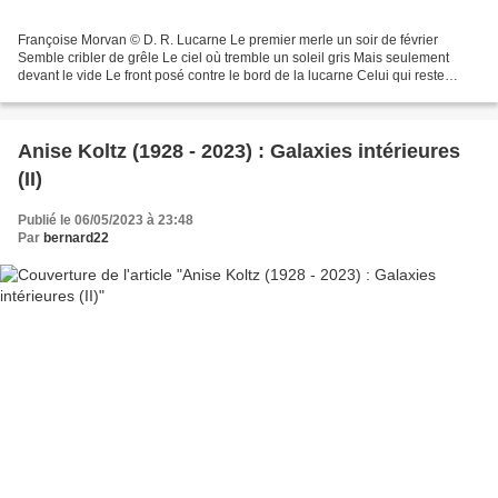
Françoise Morvan © D. R. Lucarne Le premier merle un soir de février
Semble cribler de grêle Le ciel où tremble un soleil gris Mais seulement
devant le vide Le front posé contre le bord de la lucarne Celui qui reste
attendre Pris dans la transparence...
Anise Koltz (1928 - 2023) : Galaxies intérieures
(II)
Publié le 06/05/2023 à 23:48
Par
bernard22