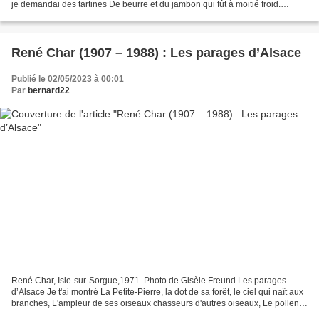
je demandai des tartines De beurre et du jambon qui fût à moitié froid.
Bienheureux, j’allongeai les...
René Char (1907 – 1988) : Les parages d’Alsace
Publié le 02/05/2023 à 00:01
Par
bernard22
René Char, Isle-sur-Sorgue,1971. Photo de Gisèle Freund Les parages
d’Alsace Je t'ai montré La Petite-Pierre, la dot de sa forêt, le ciel qui naît aux
branches, L'ampleur de ses oiseaux chasseurs d'autres oiseaux, Le pollen
deux fois vivant sous la flambée...