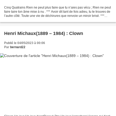
Cinq Quatrains Rien ne peut plus faire que tu n’aies pas vécu ; Rien ne peut
faire taire ton âme mise à nu . *** Avoir dit tant de fois adieu, tu te trouves de
l’autre côté. Toute une vie de déchirures que renvoie un miroir brisé. ***
Même éclatée en...
Henri Michaux(1889 – 1984) : Clown
Publié le 04/05/2023 à 00:06
Par
bernard22