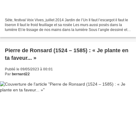
Sète, festival Voix Vives, juillet 2014 Jardin de l’Un Il faut l’escargot il faut le
liseron Il faut le froid feuillage et sa rosée Les murs aussi posés dans la
lumière Et le tissage de nos mains dans la lumière Sous l’angle dessiné et
blanc des amandiers...
Pierre de Ronsard (1524 – 1585) : « Je plante en
ta faveur... »
Publié le 09/05/2023 à 00:01
Par
bernard22