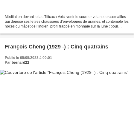
Méditation devant le lac Titicaca Voici venir le courrier volant des semailles
qui dépose ses lettres chaussées d’enveloppes de graines, et contemple les
noces du mât et de l’Indien, profil frappé en monnaie sur la lune : pour
arrêter ses dents, et le...
François Cheng (1929 -) : Cinq quatrains
Publié le 05/05/2023 à 00:01
Par
bernard22