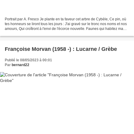
Portrait par A. Fresco Je plante en ta faveur cet arbre de Cybèle, Ce pin, où
tes honneurs se liront tous les jours : J'ai gravé sur le tronc nos noms et nos
amours, Qui croîtront à l'envi de l'écorce nouvelle. Faunes qui habitez ma
terre paternelle,...
Françoise Morvan (1958 -) : Lucarne / Grèbe
Publié le 08/05/2023 à 00:01
Par
bernard22