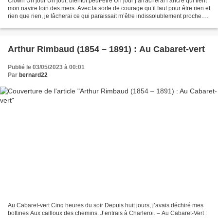
Clown Un jour Un jour, bientôt peut-être Un jour j’arracherai l’ancre qui tient
mon navire loin des mers. Avec la sorte de courage qu’il faut pour être rien et
rien que rien, je lâcherai ce qui paraissait m’être indissolublement proche.
Je le trancherai,...
Arthur Rimbaud (1854 – 1891) : Au Cabaret-vert
Publié le 03/05/2023 à 00:01
Par
bernard22
Au Cabaret-vert Cinq heures du soir Depuis huit jours, j’avais déchiré mes
bottines Aux cailloux des chemins. J’entrais à Charleroi. – Au Cabaret-Vert :