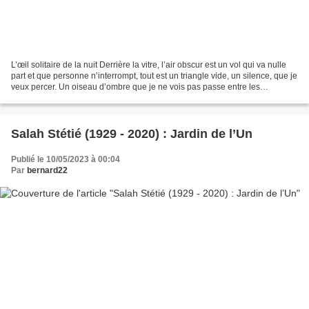
L’œil solitaire de la nuit Derrière la vitre, l’air obscur est un vol qui va nulle
part et que personne n’interrompt, tout est un triangle vide, un silence, que je
veux percer. Un oiseau d’ombre que je ne vois pas passe entre les
eucalyptus et les astres,...
Salah Stétié (1929 - 2020) : Jardin de l’Un
Publié le 10/05/2023 à 00:04
Par
bernard22