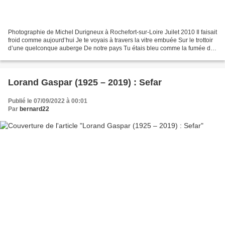
Photographie de Michel Durigneux à Rochefort-sur-Loire Juilet 2010 Il faisait
froid comme aujourd’hui Je te voyais à travers la vitre embuée Sur le trottoir
d’une quelconque auberge De notre pays Tu étais bleu comme la fumée de
ta cigarette Pâle comme...
Lorand Gaspar (1925 – 2019) : Sefar
Publié le 07/09/2022 à 00:01
Par
bernard22