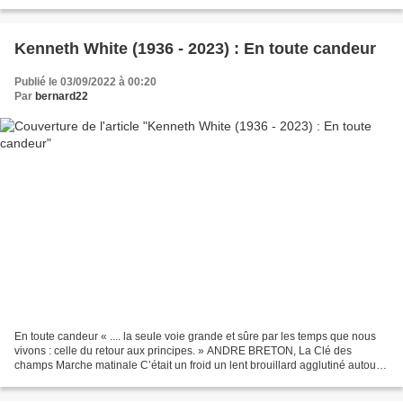
récits de peur commune...
Kenneth White (1936 - 2023) : En toute candeur
Publié le 03/09/2022 à 00:20
Par
bernard22
En toute candeur « .... la seule voie grande et sûre par les temps que nous
vivons : celle du retour aux principes. » ANDRE BRETON, La Clé des
champs Marche matinale C’était un froid un lent brouillard agglutiné autour
du soleil, accroché au petit soleil...