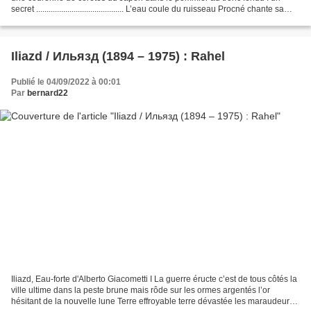
secret .......................................... L’eau coule du ruisseau Procné chante sa
voix est celle de...
Iliazd / Ильязд (1894 – 1975) : Rahel
Publié le 04/09/2022 à 00:01
Par
bernard22
Iliazd, Eau-forte d'Alberto Giacometti I La guerre éructe c’est de tous côtés la
ville ultime dans la peste brune mais rôde sur les ormes argentés l’or
hésitant de la nouvelle lune Terre effroyable terre dévastée les maraudeurs