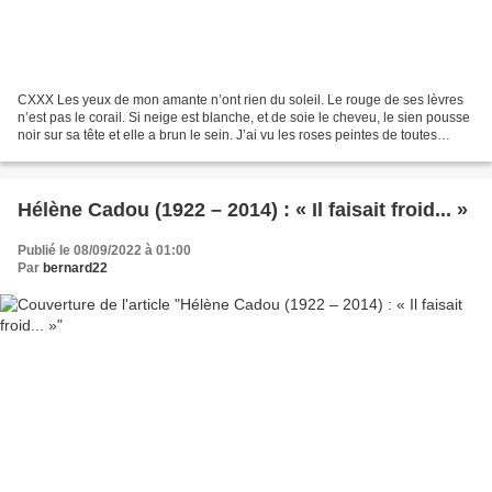
CXXX Les yeux de mon amante n’ont rien du soleil. Le rouge de ses lèvres
n’est pas le corail. Si neige est blanche, et de soie le cheveu, le sien pousse
noir sur sa tête et elle a brun le sein. J’ai vu les roses peintes de toutes
couleurs, Mais nulle...
Hélène Cadou (1922 – 2014) : « Il faisait froid... »
Publié le 08/09/2022 à 01:00
Par
bernard22