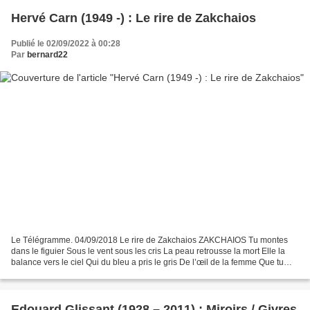
Hervé Carn (1949 -) : Le rire de Zakchaios
Publié le 02/09/2022 à 00:28
Par
bernard22
Le Télégramme. 04/09/2018 Le rire de Zakchaios ZAKCHAIOS Tu montes
dans le figuier Sous le vent sous les cris La peau retrousse la mort Elle la
balance vers le ciel Qui du bleu a pris le gris De l’œil de la femme Que tu
veux voir plus près Que tu veux...
Edouard Glissant (1928 – 2011) : Miroirs / Givres