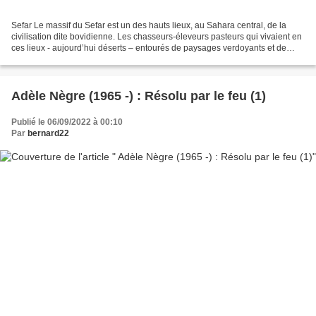
Sefar Le massif du Sefar est un des hauts lieux, au Sahara central, de la
civilisation dite bovidienne. Les chasseurs-éleveurs pasteurs qui vivaient en
ces lieux - aujourd’hui déserts – entourés de paysages verdoyants et de
rivières sont les auteurs des...
Adèle Nègre (1965 -) : Résolu par le feu (1)
Publié le 06/09/2022 à 00:10
Par
bernard22