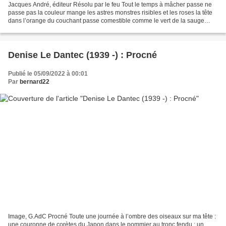
Jacques André, éditeur Résolu par le feu Tout le temps à mâcher passe ne
passe pas la couleur mange les astres monstres risibles et les roses la tête
dans l’orange du couchant passe comestible comme le vert de la sauge
passe l’acier de la rue bleue le...
Denise Le Dantec (1939 -) : Procné
Publié le 05/09/2022 à 00:01
Par
bernard22
Image, G.AdC Procné Toute une journée à l’ombre des oiseaux sur ma tête :
une couronne de corètes du Japon dans le pommier au tronc fendu : un